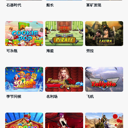
石器时代
船长
富矿发现
可乐瓶
海盗
劳拉
季节问候
名利场
飞机