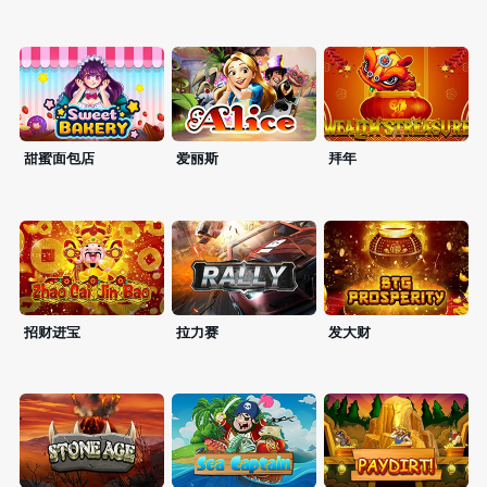
甜蜜面包店
爱丽斯
拜年
招财进宝
拉力赛
发大财