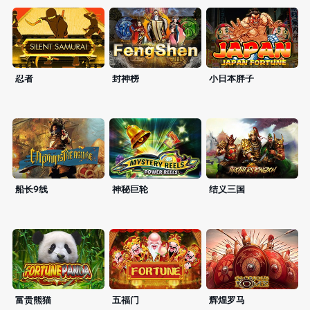
忍者
封神榜
小日本胖子
船长9线
神秘巨轮
结义三国
富贵熊猫
五福门
辉煌罗马