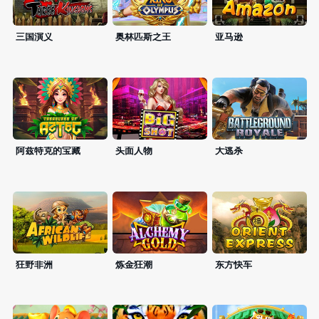
三国演义
奥林匹斯之王
亚马逊
阿兹特克的宝藏
头面人物
大逃杀
狂野非洲
炼金狂潮
东方快车