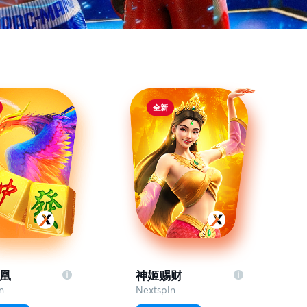
全新
凰
神姬赐财
n
Nextspin