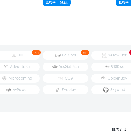
回报率
回报率
96.84
热门
热门
Jili
Fa Chai
Yellow Bat
Advantplay
YesGetRich
918Kiss
Microgaming
CQ9
GoldenBay
V-Power
Evoplay
Skywind
排序方式