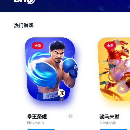
热门游戏
全新
全新
拳王榮耀
骏马来财
Nextspin
Nextspin