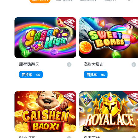
甜蜜嗨翻天
高甜大爆击
回报率
回报率
96
96