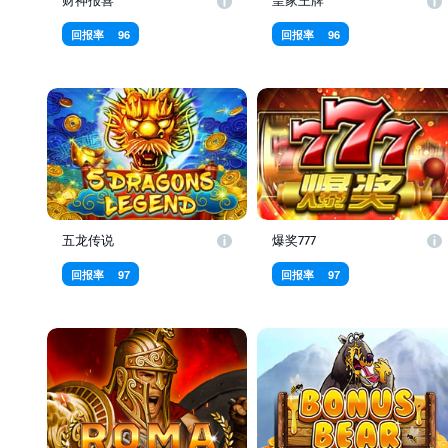
财神报喜
皇家王牌
回报率
回报率
96
96
五龙传说
爆奖777
回报率
回报率
97
97