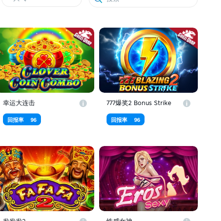
幸运大连击
777爆奖2 Bonus Strike
回报率
回报率
96
96