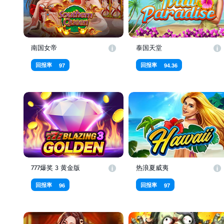
南国女帝
泰国天堂
回报率
回报率
97
94.36
777爆奖 3 黄金版
热浪夏威夷
回报率
回报率
96
97