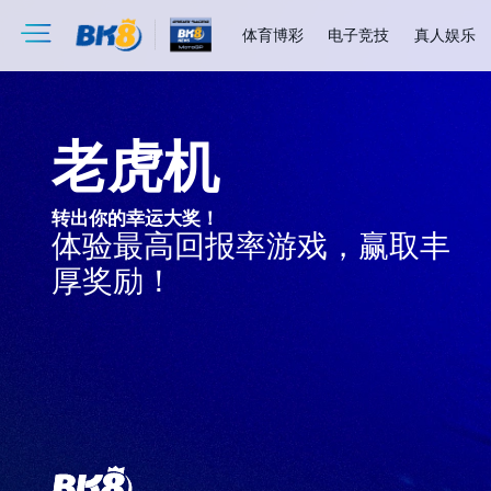
体育博彩
电子竞技
真人娱乐
老虎机
转出你的幸运大奖！
体验最高回报率游戏，赢取丰
厚奖励！