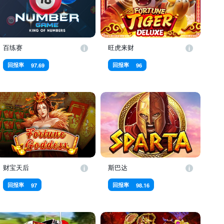
百练赛
旺虎来财
回报率
回报率
97.69
96
财宝天后
斯巴达
回报率
回报率
97
98.16