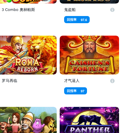
3 Combo 奧林帕斯
鬼盗船
回报率
97.6
罗马再临
才气逼人
回报率
97