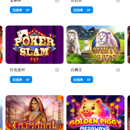
金麻将
吉吉吉
回报率
回报率
97
97
扑克派对
白狮王
回报率
回报率
97
97