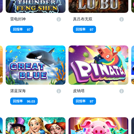
雷电封神
真吕布无双
回报率
回报率
97
97
湛蓝深海
皮纳塔
回报率
回报率
96.03
97