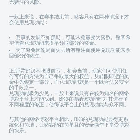
光赌注的风险。
一般上来说，在赛事结束前，赌客只有在两种情况下才
会使用兑现功能：
赛事的发展不如预期，可能从稳赢变为落败。赌客希
望借着兑现功能来提早领取部分的奖金。
为了避免因输局而失去所有赌注而使用兑现功能来拿
回部分的赌注。
正所谓“好汉不吃眼前亏”，机会当前，玩家们可使用任
何可行的方法为自己争取最大的权益，从转眼即逝的奖
金中先锁定一部分，而兑现功能就是一个既合法又安全
的手段之一。
兑现功能极为少见，一般上来说只有在较为知名的网络
博彩平台上才能找到。BK8在接纳该功能时对其进行了
不同程度的修正，使得该平台上的兑现功能与众不同。
与其他的网络博彩平台相比，BK8的兑现功能显得更系
统化和简洁，让赌客能在简单且的安全操作下享受博彩
的快乐。