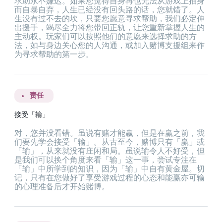
求助永不嫌迟。如果您觉得自身再也无法从游戏上抽身
而自暴自弃，人生已经没有回头路的话，您就错了。人
生没有过不去的坎，只要您愿意寻求帮助，我们必定伸
出援手，竭尽全力将您带回正轨，让您重新掌握人生的
主动权。玩家们可以按照他们的意愿来选择求助的方
法，如与身边关心您的人沟通，或加入赌博支援组来作
为寻求帮助的第一步。
责任
接受「输」
对，您并没看错。虽说有赌才能赢，但是在赢之前，我
们要先学会接受「输」。从古至今，赌博只有「赢」或
「输」，从来就没有庄闲和局。虽说输令人不好受，但
是我们可以换个角度来看「输」这一事，尝试专注在
「输」中所学到的知识，因为「输」中自有黄金屋。切
记，只有在您做好了享受游戏过程的心态和能赢亦可输
的心理准备后才开始赌博。