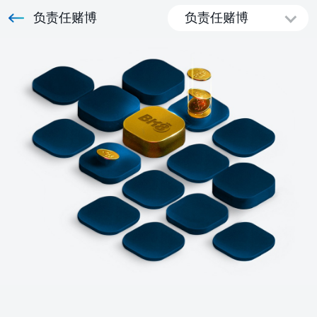
负责任赌博
负责任赌博