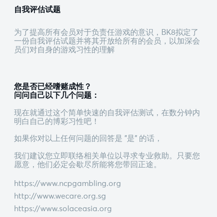
自我评估试题
为了提高所有会员对于负责任游戏的意识，BK8拟定了
一份自我评估试题并将其开放给所有的会员，以加深会
员们对自身的游戏习性的理解
您是否已经嗜赌成性？
问问自己以下几个问题：
现在就通过这个简单快速的自我评估测试，在数分钟内
明白自己的博彩习性吧！
如果你对以上任何问题的回答是 "是" 的话，
我们建议您立即联络相关单位以寻求专业救助。只要您
愿意，他们必定会歇尽所能将您带回正途。
https://www.ncpgambling.org
http://www.wecare.org.sg
https://www.solaceasia.org