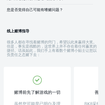
您是否觉得自己可能有嗜赌问题？
线上赌博指导
很多人都在寻找着赌博的窍门，希望以此来赢得大奖。
但是，事实是残酷的，这世界上并不存在着任何赢奖的
捷径。话虽如此，我们手上有着数个赌博小贴士让您以
负责任之态赌下去：
赌博前先了解游戏的一切
善用
虽然您可能早已明白及理
BK8采纳