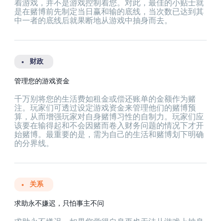
着游戏，并不是游戏控制着您。对此，最佳的小贴士就
是在赌博前先制定当日赢和输的底线，当次数已达到其
中一者的底线后就果断地从游戏中抽身而去。
财政
管理您的游戏资金
千万别将您的生活费如租金或偿还账单的金额作为赌
注。玩家们可透过设定游戏资金来管理他们的赌博预
算，从而增强玩家对自身赌博习性的自制力。玩家们应
该要在输得起和不会因赌而卷入财务问题的情况下才开
始赌博。最重要的是，需为自己的生活和赌博划下明确
的分界线。
关系
求助永不嫌迟，只怕事主不问