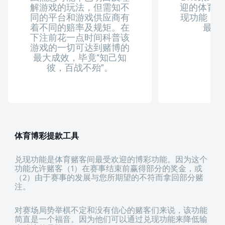
解游戏的玩法，但需知不
迎的体育
同的平台和游戏供应商有
现功能，
着不同的赔率及规矩。在
最大
下注前花一点时间科普该
游戏的一切可达到赌博的
最大成效，毕竟“知己知
彼，百战不殆”。
体育博彩提款工具
兑现功能是体育赌客间最受欢迎的博彩功能。因为这个
功能允许赌客（1）在赛事结束前赢得部分的奖金，或
（2）由于赛事的发展与您所期望的不符而拿回部分赌
注。
对赛场局势举棋不定和没有信心的赌客们来说，该功能
简直是一个福音。因为他们可以通过兑现功能来降低输