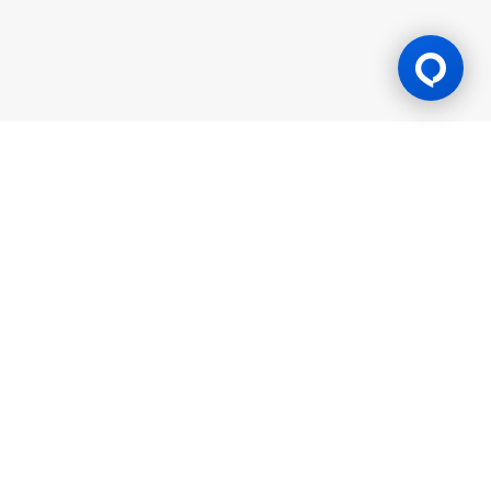
游戏许可证
BK8 由 Mettlemind Tech Ltd.（注册号：15779）运营，注册地址
位于科摩罗联盟安茹安自治岛穆察穆都市Hamchako区。BK8持有
科摩罗联盟安茹安自治岛政府颁发的合法牌照（许可证号：ALSI-
202504032-FI2），并受其监管。BK8已通过全部监管合规审查，
获得法律授权可开展一切机会游戏与投注活动。