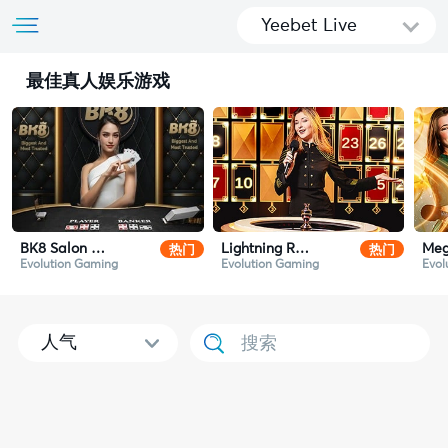
Yeebet Live
最佳真人娱乐游戏
热门
热门
BK8 Salon Prive Baccarat
Lightning Roulette
Meg
Evolution Gaming
Evolution Gaming
Evol
人气