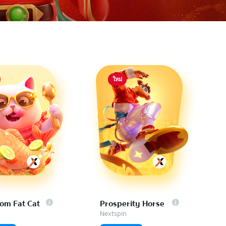
ใหม่
om Fat Cat
Prosperity Horse
n
Nextspin