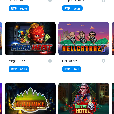
RTP
96.46
RTP
96.25
Mega Heist
Hellcatraz 2
RTP
96.19
RTP
96.1