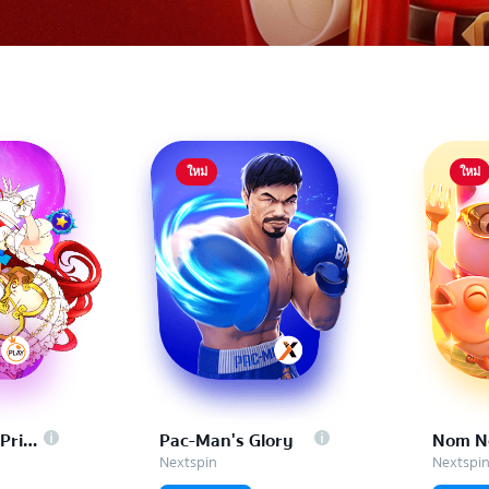
ใหม่
ใหม่
BK8 Starlight Princess
Pac-Man's Glory
Nom N
Nextspin
Nextspi