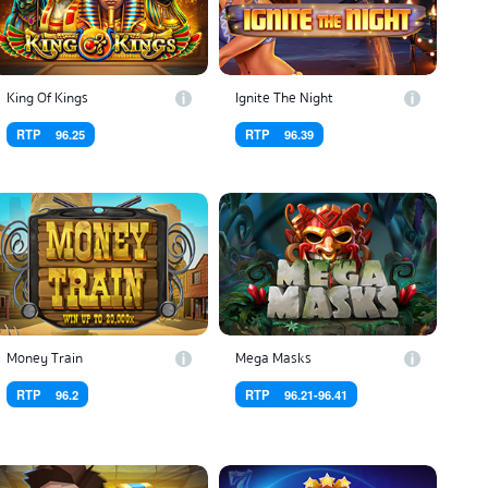
King Of Kings
Ignite The Night
RTP
96.25
RTP
96.39
Money Train
Mega Masks
RTP
96.2
RTP
96.21-96.41