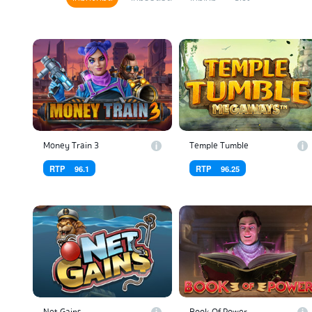
Money Train 3
Temple Tumble
RTP
96.1
RTP
96.25
Net Gains
Book Of Power