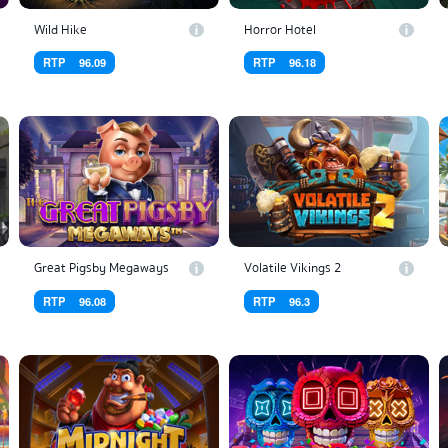
Wild Hike
Horror Hotel
RTP
96.09
RTP
96.18
Great Pigsby Megaways
Volatile Vikings 2
RTP
96.08
RTP
96.3