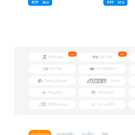
RTP
96.5
RTP
97.6
ฮอต
ฮอต
Nextspin
PG Soft
Fa Chai
YesGetRich
Funky Games
Joker
PlayStar
YGGDrasil
JDB Gaming
Lucky365
เกมทั้งหมด
เกมยอดฮิต
เกมใหม่
slot