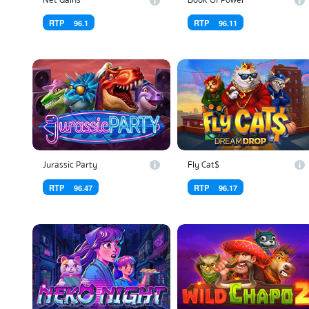
RTP
96.1
RTP
96.11
Jurassic Party
Fly Cat$
RTP
96.47
RTP
96.17