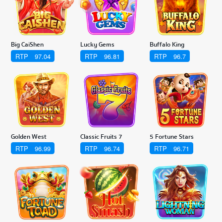
Big CaiShen
Lucky Gems
Buffalo King
RTP
97.04
RTP
96.81
RTP
96.7
Golden West
Classic Fruits 7
5 Fortune Stars
RTP
96.99
RTP
96.74
RTP
96.71