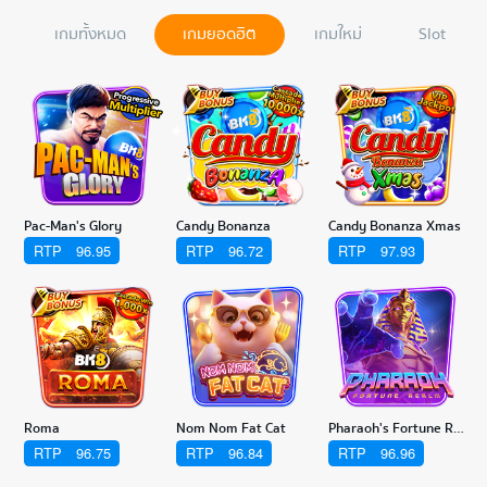
เกมทั้งหมด
เกมยอดฮิต
เกมใหม่
slot
Pac-Man's Glory
Candy Bonanza
Candy Bonanza Xmas
RTP
96.95
RTP
96.72
RTP
97.93
Roma
Nom Nom Fat Cat
Pharaoh's Fortune Realm
RTP
96.75
RTP
96.84
RTP
96.96