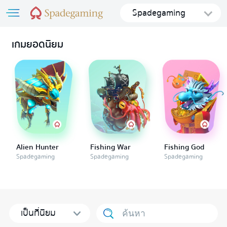
Spadegaming
เกมยอดนิยม
Alien Hunter
Fishing War
Fishing God
Spadegaming
Spadegaming
Spadegaming
เป็นที่นิยม