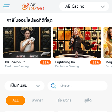
AE Casino
คาสิโนออนไลน์สดที่ดีที่สุด
BK8 Salon Prive Baccarat
Lightning Roulette
Meg
ฮอต
ฮอต
Evolution Gaming
Evolution Gaming
Evol
เป็นที่นิยม
ALL
บาคาร่า
เสือ มังกร
รูเล็ต