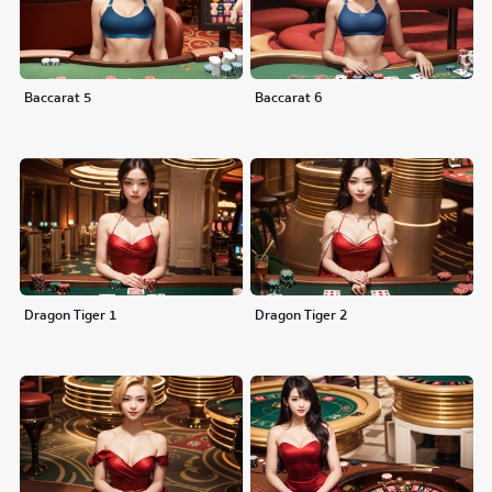
Baccarat 5
Baccarat 6
Dragon Tiger 1
Dragon Tiger 2