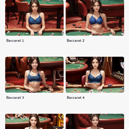
Baccarat 1
Baccarat 2
Baccarat 3
Baccarat 4