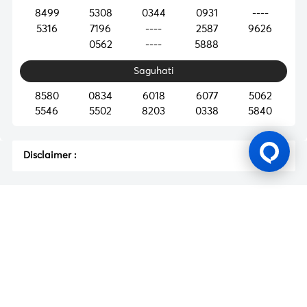
8499
5308
0344
0931
----
5316
7196
----
2587
9626
0562
----
5888
Saguhati
8580
0834
6018
6077
5062
5546
5502
8203
0338
5840
Disclaimer
:
Lesen Permainan