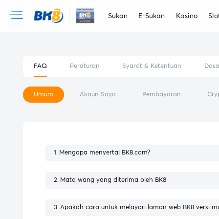
Sukan
E-Sukan
Kasino
Slo
FAQ
Peraturan
Syarat & Ketentuan
Dasa
Umum
Akaun Saya
Pembayaran
Cry
Mengapa menyertai BK8.com?
Mata wang yang diterima oleh BK8
Apakah cara untuk melayari laman web BK8 versi mu