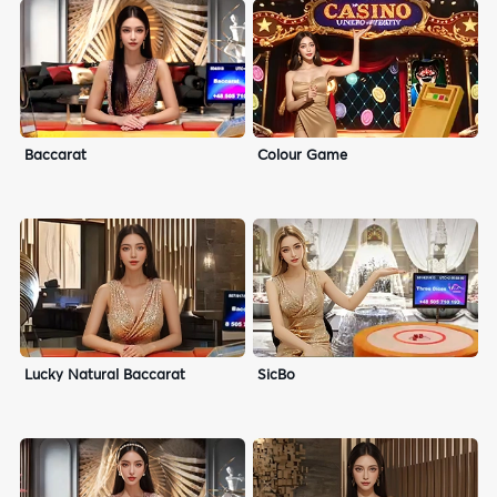
Baccarat
Colour Game
Lucky Natural Baccarat
SicBo