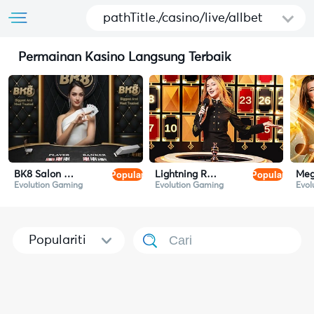
pathTitle./casino/live/allbet
Permainan Kasino Langsung Terbaik
Popular
Popular
BK8 Salon Prive Baccarat
Lightning Roulette
Meg
Evolution Gaming
Evolution Gaming
Evol
Populariti