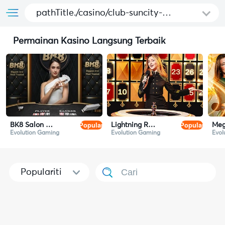
pathTitle./casino/club-suncity-
playboy
Permainan Kasino Langsung Terbaik
Popular
Popular
BK8 Salon Prive Baccarat
Lightning Roulette
Meg
Evolution Gaming
Evolution Gaming
Evol
Populariti