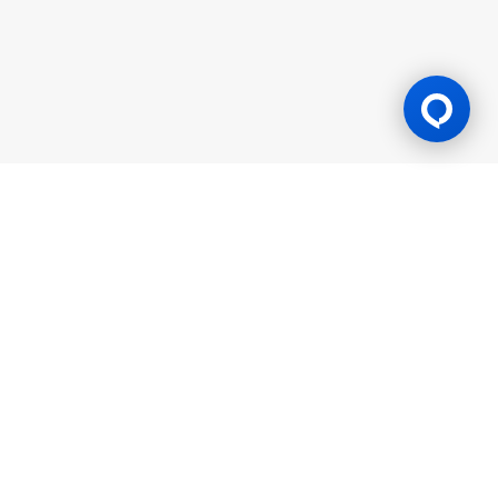
Lesen Permainan
BK8 diuruskan oleh Mettlemind Tech Ltd., nombor pendaftaran:
15779, dengan alamat berdaftar di Hamchako, Mutsamudu,
Pulau Autonomi Anjouan, Kesatuan Comoros. BK8 berlesen dan
dikawal selia oleh Kerajaan Pulau Autonomi Anjouan, Kesatuan