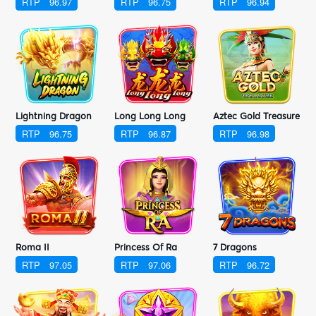
RTP
96.97
RTP
96.75
RTP
96.94
Lightning Dragon
Long Long Long
Aztec Gold Treasure
RTP
96.75
RTP
96.87
RTP
96.98
Roma II
Princess Of Ra
7 Dragons
RTP
97.05
RTP
97.06
RTP
96.72