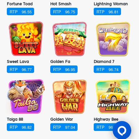
Fortune Toad
Hot Smash
Lightning Woman
RTP
96.55
RTP
96.75
RTP
96.81
Sweet Lava
Golden Fa
Diamond 7
RTP
96.77
RTP
96.95
RTP
96.74
Taiga 88
Golden War
Highway Bee
RTP
96.82
RTP
97.04
RTP
96.83