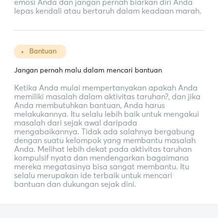
emosi Anda dan jangan pernah biarkan diri Anda
lepas kendali atau bertaruh dalam keadaan marah.
Bantuan
Jangan pernah malu dalam mencari bantuan
Ketika Anda mulai mempertanyakan apakah Anda
memiliki masalah dalam aktivitas taruhan?, dan jika
Anda membutuhkan bantuan, Anda harus
melakukannya. Itu selalu lebih baik untuk mengakui
masalah dari sejak awal daripada
mengabaikannya. Tidak ada salahnya bergabung
dengan suatu kelompok yang membantu masalah
Anda. Melihat lebih dekat pada aktivitas taruhan
kompulsif nyata dan mendengarkan bagaimana
mereka megatasinya bisa sangat membantu. Itu
selalu merupakan ide terbaik untuk mencari
bantuan dan dukungan sejak dini.