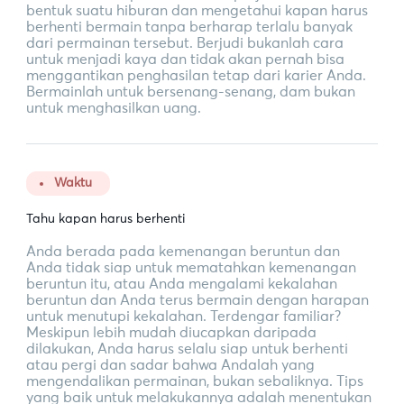
bentuk suatu hiburan dan mengetahui kapan harus
berhenti bermain tanpa berharap terlalu banyak
dari permainan tersebut. Berjudi bukanlah cara
untuk menjadi kaya dan tidak akan pernah bisa
menggantikan penghasilan tetap dari karier Anda.
Bermainlah untuk bersenang-senang, dam bukan
untuk menghasilkan uang.
Waktu
Tahu kapan harus berhenti
Anda berada pada kemenangan beruntun dan
Anda tidak siap untuk mematahkan kemenangan
beruntun itu, atau Anda mengalami kekalahan
beruntun dan Anda terus bermain dengan harapan
untuk menutupi kekalahan. Terdengar familiar?
Meskipun lebih mudah diucapkan daripada
dilakukan, Anda harus selalu siap untuk berhenti
atau pergi dan sadar bahwa Andalah yang
mengendalikan permainan, bukan sebaliknya. Tips
yang baik untuk melakukannya adalah menentukan