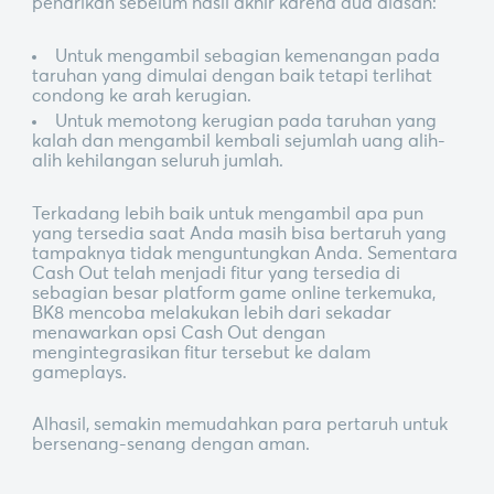
penarikan sebelum hasil akhir karena dua alasan:
Untuk mengambil sebagian kemenangan pada
taruhan yang dimulai dengan baik tetapi terlihat
condong ke arah kerugian.
Untuk memotong kerugian pada taruhan yang
kalah dan mengambil kembali sejumlah uang alih-
alih kehilangan seluruh jumlah.
Terkadang lebih baik untuk mengambil apa pun
yang tersedia saat Anda masih bisa bertaruh yang
tampaknya tidak menguntungkan Anda. Sementara
Cash Out telah menjadi fitur yang tersedia di
sebagian besar platform game online terkemuka,
BK8 mencoba melakukan lebih dari sekadar
menawarkan opsi Cash Out dengan
mengintegrasikan fitur tersebut ke dalam
gameplays.
Alhasil, semakin memudahkan para pertaruh untuk
bersenang-senang dengan aman.