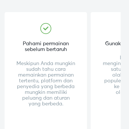
Pahami permainan
Gunakan 
sebelum bertaruh
BK8
Meskipun Anda mungkin
menginteg
sudah tahu cara
satu fi
memainkan permainan
olahra
tertentu, platform dan
populer, f
penyedia yang berbeda
ke da
mungkin memiliki
olah
peluang dan aturan
yang berbeda.