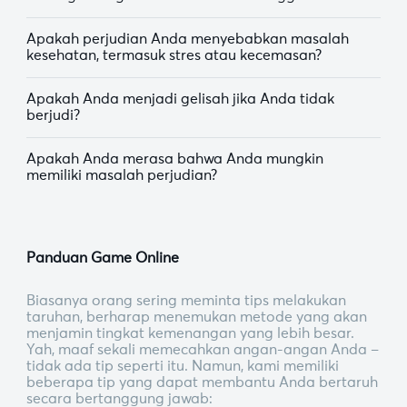
Apakah perjudian Anda menyebabkan masalah
kesehatan, termasuk stres atau kecemasan?
Apakah Anda menjadi gelisah jika Anda tidak
berjudi?
Apakah Anda merasa bahwa Anda mungkin
memiliki masalah perjudian?
Panduan Game Online
Biasanya orang sering meminta tips melakukan
taruhan, berharap menemukan metode yang akan
menjamin tingkat kemenangan yang lebih besar.
Yah, maaf sekali memecahkan angan-angan Anda –
tidak ada tip seperti itu. Namun, kami memiliki
beberapa tip yang dapat membantu Anda bertaruh
secara bertanggung jawab: