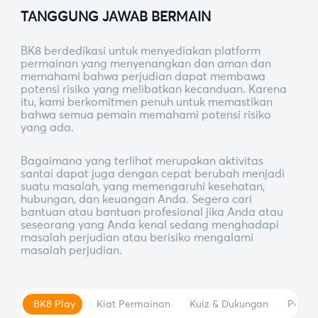
TANGGUNG JAWAB BERMAIN
BK8 berdedikasi untuk menyediakan platform
permainan yang menyenangkan dan aman dan
memahami bahwa perjudian dapat membawa
potensi risiko yang melibatkan kecanduan. Karena
itu, kami berkomitmen penuh untuk memastikan
bahwa semua pemain memahami potensi risiko
yang ada.
Bagaimana yang terlihat merupakan aktivitas
santai dapat juga dengan cepat berubah menjadi
suatu masalah, yang memengaruhi kesehatan,
hubungan, dan keuangan Anda. Segera cari
bantuan atau bantuan profesional jika Anda atau
seseorang yang Anda kenal sedang menghadapi
masalah perjudian atau berisiko mengalami
masalah perjudian.
BK8 Play
Kiat Permainan
Kuiz & Dukungan
Pandu