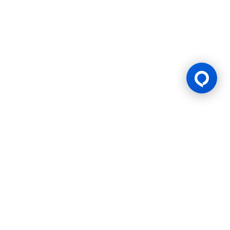
Lesen Permainan