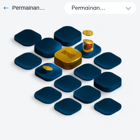
Permainan
Permainan
Bertanggungjawab
Bertanggungjaw
ab