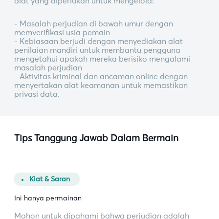
alat yang diperlukan untuk mengelola:
- Masalah perjudian di bawah umur dengan
memverifikasi usia pemain
- Kebiasaan berjudi dengan menyediakan alat
penilaian mandiri untuk membantu pengguna
mengetahui apakah mereka berisiko mengalami
masalah perjudian
- Aktivitas kriminal dan ancaman online dengan
menyertakan alat keamanan untuk memastikan
privasi data.
Tips Tanggung Jawab Dalam Bermain
Kiat & Saran
Ini hanya permainan
Mohon untuk dipahami bahwa perjudian adalah