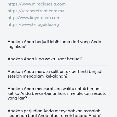
https://www.miraclesasia.com
https://sereneretreat.com.my
http://www.kayarehab.com
https://www.helpguide.org
Apakah Anda berjudi lebih lama dari yang Anda
inginkan?
Apakah Anda lupa waktu saat berjudi?
Apakah Anda merasa sulit untuk berhenti berjudi
setelah mengalami kekalahan?
Apakah Anda mencurahkan waktu untuk berjudi
ketika Anda benar-benar harus melakukan sesuatu
yang lain?
Apakah perjudian Anda menyebabkan masalah
keuangan bagi Anda atau rumah tangga Anda?