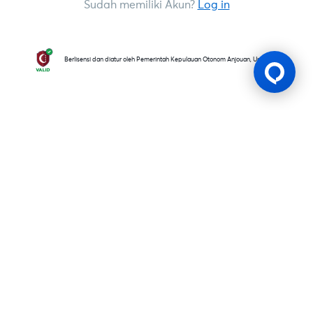
Sudah memiliki Akun?
Log in
Berlisensi dan diatur oleh Pemerintah Kepulauan Otonom Anjouan, Uni Komoro
Lesen Permainan
BK8 dioperasikan oleh Mettlemind Tech Ltd., dengan nomor
registrasi: 15779, dan alamat terdaftar di Hamchako,
Mutsamudu, Pulau Otonom Anjouan, Uni Komoro. BK8
berlisensi dan teregulasi oleh Pemerintah Pulau Otonom