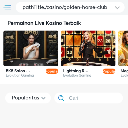
pathTitle./casino/golden-horse-club
Permainan Live Kasino Terbaik
Popular
Popular
BK8 Salon Prive Baccarat
Lightning Roulette
Meg
Evolution Gaming
Evolution Gaming
Evol
Popularitas